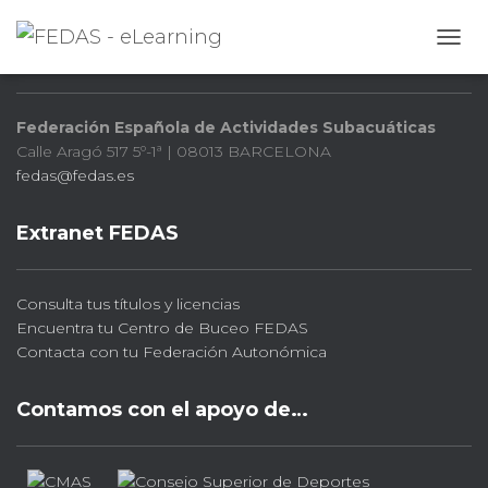
FEDAS
CAMB
Federación Española de Actividades Subacuáticas
Calle Aragó 517 5º-1ª | 08013 BARCELONA
fedas@fedas.es
Extranet FEDAS
Consulta tus títulos y licencias
Encuentra tu Centro de Buceo FEDAS
Contacta con tu Federación Autonómica
Contamos con el apoyo de…