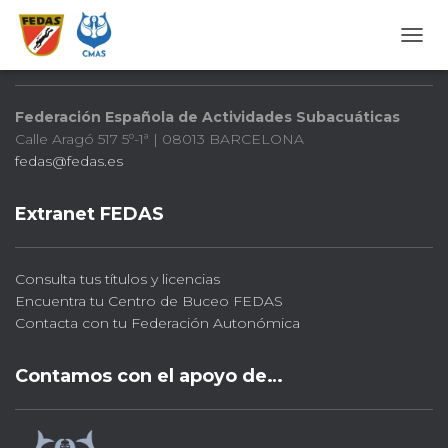
FEDAS
CAMB
Federación Española de Actividades Subacuáticas
Calle Aragó 517 5º-1ª | 08013 BARCELONA
fedas@fedas.es
Extranet FEDAS
Consulta tus títulos y licencias
Encuentra tu Centro de Buceo FEDAS
Contacta con tu Federación Autonómica
Contamos con el apoyo de…