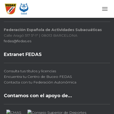
FEDAS
CAMB
Federación Española de Actividades Subacuáticas
Calle Aragó 517 5º-1ª | 08013 BARCELONA
fedas@fedas.es
Extranet FEDAS
Consulta tus títulos y licencias
Encuentra tu Centro de Buceo FEDAS
Contacta con tu Federación Autonómica
Contamos con el apoyo de…