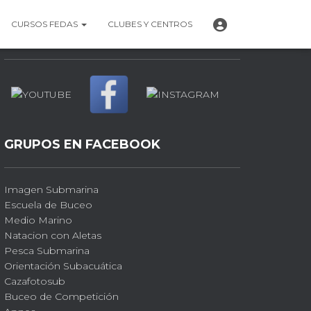
P
CURSOS FEDAS
CLUBES Y CENTROS
PERFILES SOCIALES
E
R
F
I
L
GRUPOS EN FACEBOOK
Imagen Submarina
Escuela de Buceo
Medio Marino
Natacion con Aletas
Pesca Submarina
Orientación Subacuática
Cazafotosub
Buceo de Competición