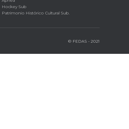
Apnea
Hockey Sub
Patrimonio Histórico Cultural Sub.
© FEDAS - 2021