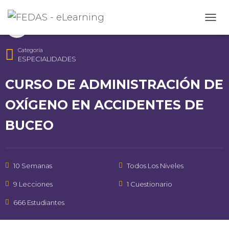
Instructor
CAMB
FEDAS
Categoría
ESPECIALIDADES
CURSO DE ADMINISTRACIÓN DE
OXÍGENO EN ACCIDENTES DE
BUCEO
10 Semanas
Todos Los Niveles
9 Lecciones
1 Cuestionario
666 Estudiantes