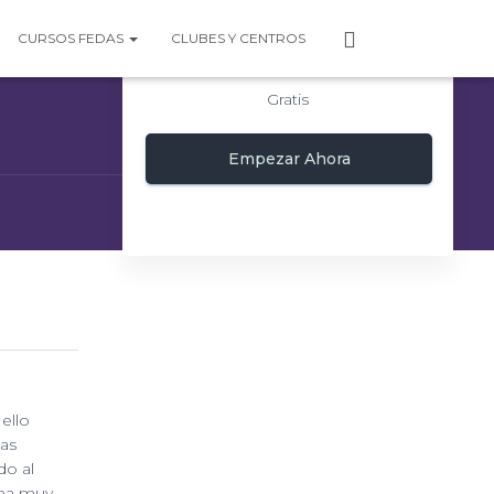
P
CURSOS FEDAS
CLUBES Y CENTROS
E
R
Gratis
F
I
L
Empezar Ahora
ello
las
do al
ema muy