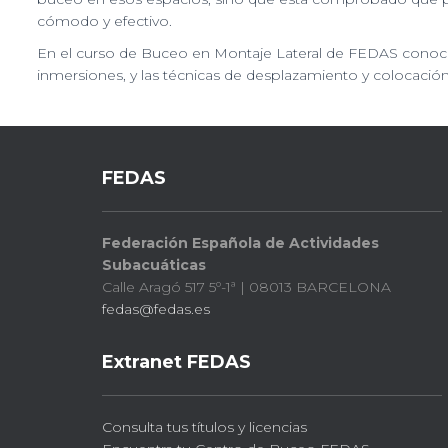
cómodo y efectivo.
En el curso de Buceo en Montaje Lateral de FEDAS conocer
inmersiones, y las técnicas de desplazamiento y colocación
FEDAS
Federación Española de Actividades
Subacuáticas
Calle Aragó 517 5º-1ª | 08013 BARCELONA
fedas@fedas.es
Extranet FEDAS
Consulta tus títulos y licencias