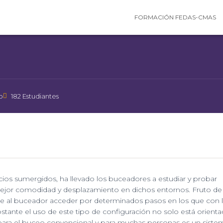
FORMACIÓN FEDAS-CMAS
Categoría
ESPECIALIDADES
o
182 Estudiantes
os sumergidos, ha llevado los buceadores a estudiar y probar
ejor comodidad y desplazamiento en dichos entornos. Fruto de 
te al buceador acceder por determinados pasos en los que con 
obstante el uso de este tipo de configuración no solo está orienta
ara el buceo convencional y para muchas personas es un sist