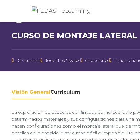
Instructor
FEDAS
CURSO DE MONTAJE LATERAL
10 Semanas
Todos Los Niveles
6 Lecciones
1 Cuestionari
Visión General
Currículum
La exploración de espacios confinados como cuevas o peci
determinados materiales y sus configuraciones para una m
nacen configuraciones como el montaje lateral que permi
botellas en la espalda le sería más difícil o imposible. No 
buceo en esos espacios, sino que está comprobado que p